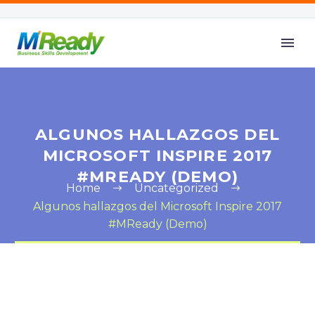
ALGUNOS HALLAZGOS DEL
MICROSOFT INSPIRE 2017
#MREADY (DEMO)
Home
Uncategorized
Algunos hallazgos del Microsoft Inspire 2017
#MReady (Demo)