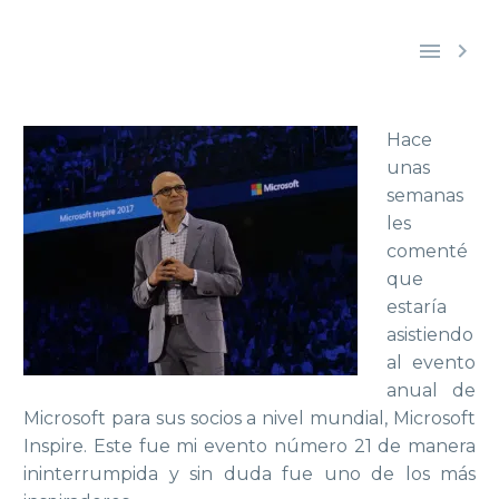


Hace
unas
semanas
les
comenté
que
estaría
asistiendo
al evento
anual de
Microsoft para sus socios a nivel mundial, Microsoft
Inspire. Este fue mi evento número 21 de manera
ininterrumpida y sin duda fue uno de los más