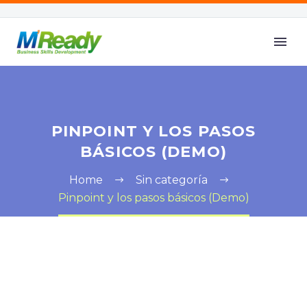
PINPOINT Y LOS PASOS
BÁSICOS (DEMO)
Home
Sin categoría
Pinpoint y los pasos básicos (Demo)