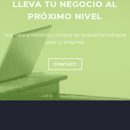
LLEVA TU NEGOCIO AL
PRÓXIMO NIVEL
Acércate a nosotros y conoce las nuevas tecnologías
para tu empresa
CONTACT