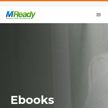
E
b
o
o
k
s