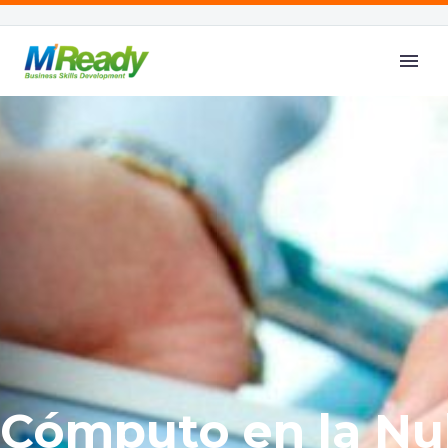
C
ó
m
p
u
t
o
e
n
l
a
N
u