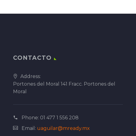
CONTACTO
Address:
Portones del Moral 141 Fracc. Portones del
Moral
Phone:
01 477 1 556 208
Email:
uaguilar@mready.mx