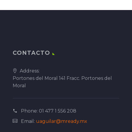
CONTACTO
Address:
Portones del Moral 141 Fracc. Portones del
Moral
Phone:
01 477 1 556 208
Email:
uaguilar@mready.mx