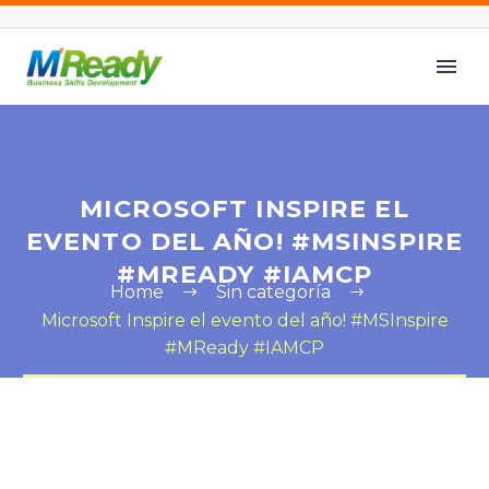
MICROSOFT INSPIRE EL
EVENTO DEL AÑO! #MSINSPIRE
#MREADY #IAMCP
Home
Sin categoría
Microsoft Inspire el evento del año! #MSInspire
#MReady #IAMCP