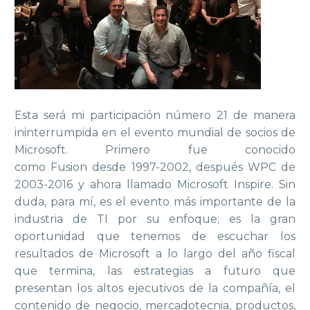
Esta será mi participación número 21 de manera
ininterrumpida en el evento mundial de socios de
Microsoft. Primero fue conocido
como Fusion desde 1997-2002, después WPC de
2003-2016 y ahora llamado Microsoft Inspire. Sin
duda, para mí, es el evento más importante de la
industria de TI por su enfoque; es la gran
oportunidad que tenemos de escuchar los
resultados de Microsoft a lo largo del año fiscal
que termina, las estrategias a futuro que
presentan los altos ejecutivos de la compañía, el
contenido de negocio, mercadotecnia, productos,