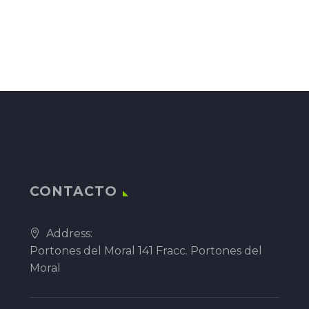
CONTACTO
Address:
Portones del Moral 141 Fracc. Portones del
Moral