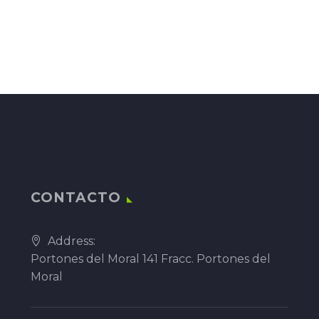
CONTACTO
Address:
Portones del Moral 141 Fracc. Portones del
Moral