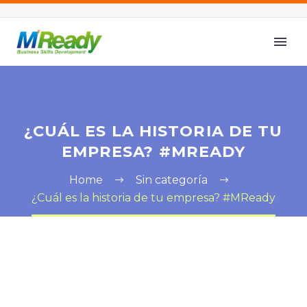
¿CUÁL ES LA HISTORIA DE TU
EMPRESA? #MREADY
Home
Sin categoría
¿Cuál es la historia de tu empresa? #MReady