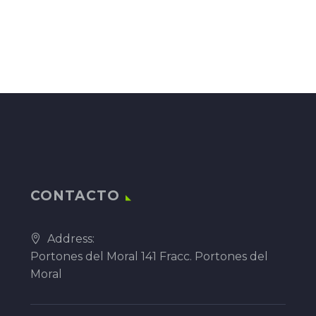
CONTACTO
Address:
Portones del Moral 141 Fracc. Portones del
Moral