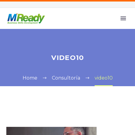
VIDEO10
Home
Consultoría
video10