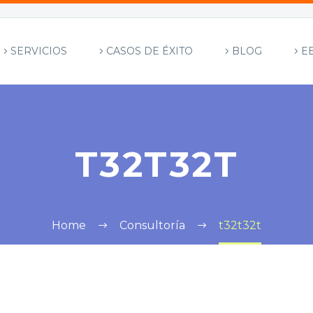
SERVICIOS
CASOS DE ÉXITO
BLOG
E
T32T32T
Home
Consultoría
t32t32t