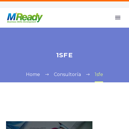
1SFE
Home
Consultoría
1sfe