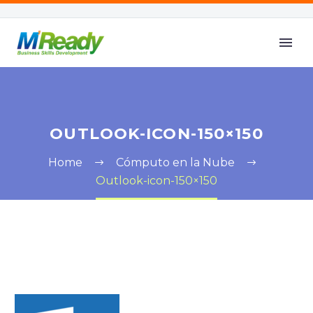
OUTLOOK-ICON-150×150
Home
Cómputo en la Nube
Outlook-icon-150×150