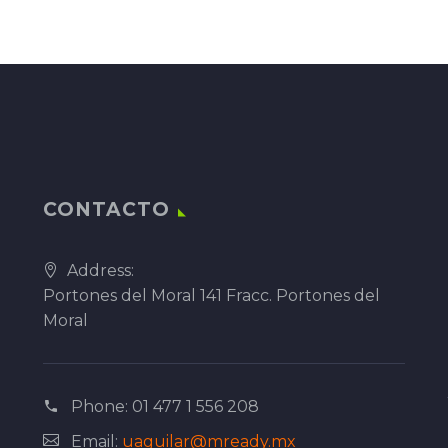
CONTACTO
Address:
Portones del Moral 141 Fracc. Portones del
Moral
Phone:
01 477 1 556 208
Email:
uaguilar@mready.mx